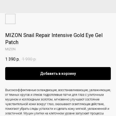
MIZON Snail Repair Intensive Gold Eye Gel
Patch
MIZON
1 390
р.
1 990
р.
Добавить в корзину
Высокоэффективные охлаждающие, восстанавливающие, увлажняющие,
от темных кругов и отеков гидрогелевые патчи для глаз с улиточным
муцином и коллоидным золотом, мгновенно улучшают состояние
чувствительной кожи вокруг глаз, оказывают осветляющее действие,
помогают убрать следы усталости и сделать кожу мягкой, увлажненной и
эластичной. Муцин улитки на клеточном уровне запускает процессы