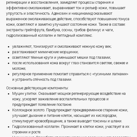
регенерации и восстановления, замедляет процессы старения и
эффективно омолаживает, выравнивает тон и рельеф кожи, повышает
упругость и эластичность. Аденозин и ниацинамид оказывают
выраженное омолаживающее действие, способствуют повышению тонуса
кожи, осветляют и заметно улучшают состояние кожи. Также в составе:
экстракты грейпфрута, бамбука, сосны, грибов фелинус и чаги,
гидролизованный коллаген и пептидный комплекс.
увлажняют, тонизируют и омолаживают нежную кожу век;
разглаживают мимические морщинки;
осветляют тёмные круги и уменьшают мешки под глазами;
после использования кожа вокруг глаз становится светлее, свежее и
моложе;
регулярное применение помогает справиться с «гусиными лапками»
и устранить отёчность под глазами.
Основные действующие компоненты:
Муцин улитки. Оказывает мощное регенерирующее воздействие на
кожу, ускоряет заживление воспалительных процессов и
предупреждает появление постакне.
Коллоидное золото. Предупреждает преждевременное старение кожи,
улучшает дыхание и питание клеток, насыщает их кислородом,
стимулирует кровообращение, а также выводит токсины и шлаки.
Гидролизованный коллаген. Проникает в клетки кожи, участвует в их
строении и росте.